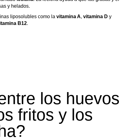
sas y helados.
inas liposolubles como la
vitamina A
,
vitamina D
y
itamina B12
.
entre los huevos
s fritos y los
Guardar preferencias
Ver preferencias
cha?