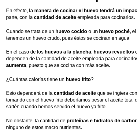
Aviso Legal
En efecto,
la manera de cocinar el huevo tendrá un impact
Saltar
parte, con la
cantidad de aceite
empleada para cocinarlos.
Gestionar consentimiento
al
contenido
Cuando se trata de un
huevo cocido
o un
huevo poché
, e
tenemos un huevo crudo, pues éstos se cocinan en agua.
En el caso de los
huevos a la plancha
,
huevos revueltos
o
dependen de la cantidad de aceite empleada para cocinarlo
aumenta
, puesto que se cocina con más aceite.
¿Cuántas calorías tiene un
huevo frito
?
Esto dependerá de la
cantidad de aceite
que se ingiera con
tomando con el huevo frito deberíamos pesar el aceite total q
sartén cuando hemos servido el huevo ya frito.
No obstante, la cantidad de
proteínas e hidratos de carbo
ninguno de estos macro nutrientes.