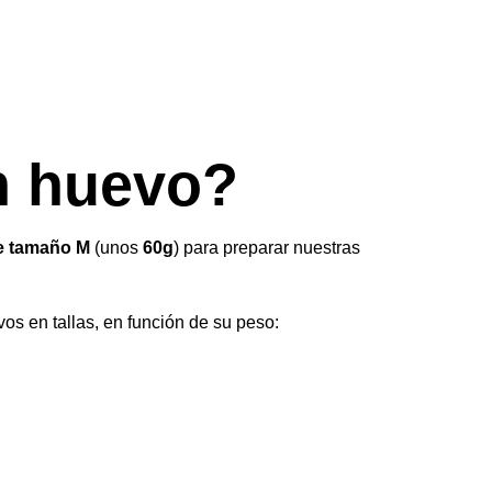
n huevo?
e tamaño M
(unos
60g
) para preparar nuestras
os en tallas, en función de su peso: