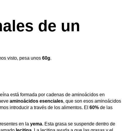
nales de un
os visto, pesa unos
60g
.
as como las cookies para almacenar y/o acceder a la informa
ento de navegación o las identificaciones únicas en este sit
oteína está formada por cadenas de aminoácidos en
nueve
aminoácidos esenciales
, que son esos aminoácidos
os introducir a través de los alimentos. El
60%
de las
resentes en la
yema
. Esta grasa se suspende dentro de
 llamado
lecitina
. La lecitina ayuda a que las grasas y el