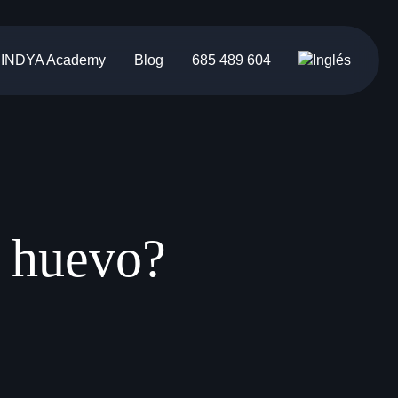
INDYA Academy
Blog
685 489 604
n huevo?