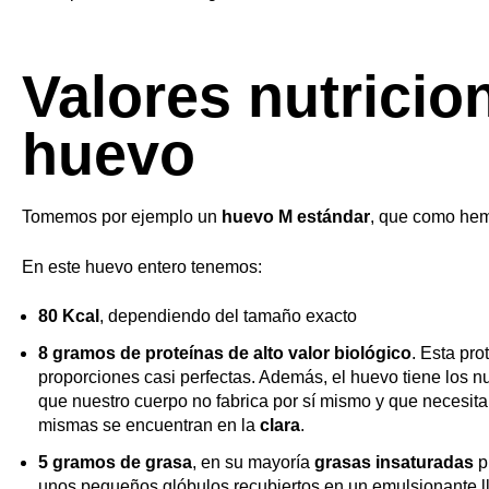
Valores nutricio
huevo
Tomemos por ejemplo un
huevo M estándar
, que como hem
Para ofrecer las mejores experiencias, utilizamos tecnologí
tecnologías nos permitirá procesar datos como el comportami
En este huevo entero tenemos:
negativamente a ciertas características y funciones.
Funcional
80 Kcal
, dependiendo del tamaño exacto
8 gramos de proteínas de alto valor biológico
. Esta pr
Funcional
proporciones casi perfectas. Además, el huevo tiene los 
Siempre activo
que nuestro cuerpo no fabrica por sí mismo y que necesitam
Preferencias
mismas se encuentran en la
clara
.
5 gramos de grasa
, en su mayoría
grasas insaturadas
p
Preferencias
unos pequeños glóbulos recubiertos en un emulsionante