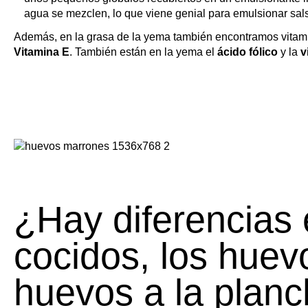
Estadísticas
agua se mezclen, lo que viene genial para emulsionar sal
Además, en la grasa de la yema también encontramos vitam
Vitamina E
. También están en la yema el
ácido fólico
y la
v
Estadísticas
Marketing
Marketing
Administrar opciones
Gestionar los servicios
Gestionar {vendor_count} proveedores
¿Hay diferencias 
Leer más sobre estos propósitos
cocidos, los huevo
Aceptar
Denegar
Ver preferencias
Utilización de cookies
huevos a la plan
Política de privacidad y protección de datos personales.