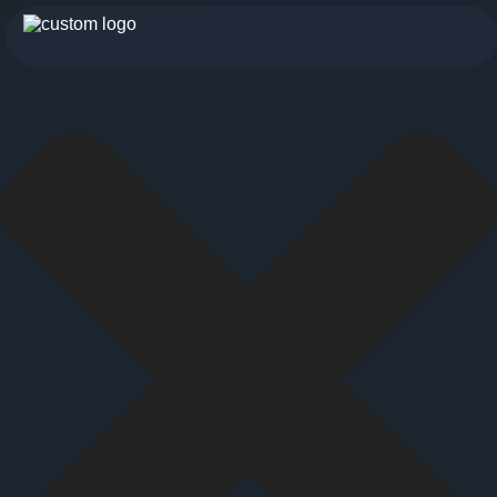
Gestionar consentimiento
botón
menu
móvil
Servicios
Para profesionales
Para particulares
Sobre nosotros
Historia
Visión
INDYA Academy
Blog
685 489 604