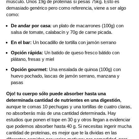
músculo. Unos 19g de proteínas si pesas 75kg. Esto es
demasiado genérico pero como referencia, viene a ser algo
como:
De andar por casa
: un plato de macarrones (100g) con
salsa de tomate, calabacín y 70g de carne picada.
En el bar:
Un bocadillo de tortilla con jamón serrano
Opción rápida:
Un batido de queso fresco bátido con
plátano, fresas y miel
Opción gourmet:
Una ensalada de quinoa (100g) con
huevo pochado, lascas de jamón serrano, manzana y
pasas
Ojo! tu cuerpo sólo puede absorber hasta una
determinada cantidad de nutrientes en una digestión
,
aunque te comas 10 pechugas y una tortillas de cuatro claras,
no absorberás más de una cantidad determinada. Hay
estudios que ponen el tope en 30 g y otros llegan a evidenciar
que podemos absorber hasta 40 g. Si necesitas ingerir mucha
cantidad de proteínas, es mejor que te la dividas en las