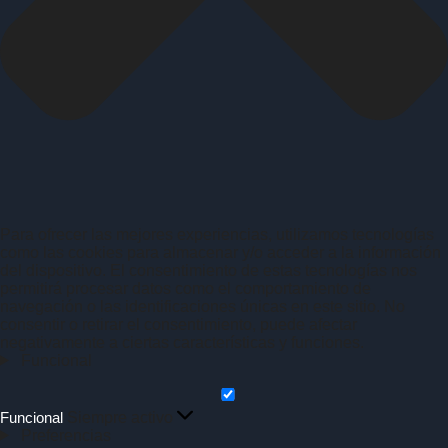
Para ofrecer las mejores experiencias, utilizamos tecnologías
como las cookies para almacenar y/o acceder a la información
del dispositivo. El consentimiento de estas tecnologías nos
permitirá procesar datos como el comportamiento de
navegación o las identificaciones únicas en este sitio. No
consentir o retirar el consentimiento, puede afectar
negativamente a ciertas características y funciones.
Funcional
Funcional
Siempre activo
Preferencias