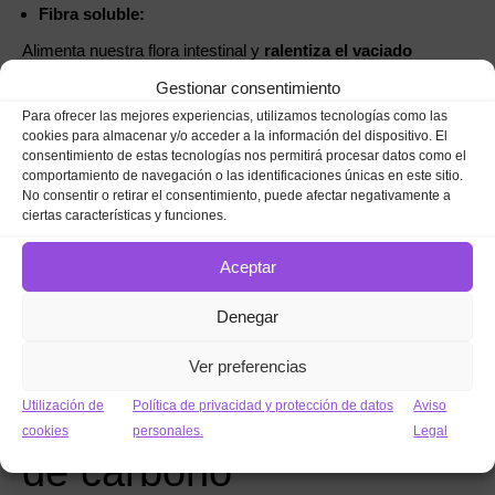
Fibra soluble:
Alimenta nuestra flora intestinal y
ralentiza el vaciado
gástrico
, ya que atrae agua y se convierte en un gel. Se
Gestionar consentimiento
encuentra en frutas, frutos secos, legumbres y algas.
Para ofrecer las mejores experiencias, utilizamos tecnologías como las
cookies para almacenar y/o acceder a la información del dispositivo. El
Fibra insoluble:
consentimiento de estas tecnologías nos permitirá procesar datos como el
comportamiento de navegación o las identificaciones únicas en este sitio.
Retiene líquido, lo que
aumenta el tamaño del bolo fecal
y
No consentir o retirar el consentimiento, puede afectar negativamente a
favorece los
movimientos intestinales
. Se encuentra en
ciertas características y funciones.
cereales integrales, verduras y legumbres.
Aceptar
Denegar
Ver preferencias
Utilización de
Política de privacidad y protección de datos
Aviso
Alimentos con hidratos
cookies
personales.
Legal
de carbono