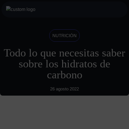
Saltar
al
botón
contenido
menu
móvil
Servicios
NUTRICIÓN
Para profesionales
Todo lo que necesitas saber
Para particulares
sobre los hidratos de
Sobre nosotros
carbono
Historia
26 agosto 2022
Visión
INDYA Academy
Blog
685 489 604