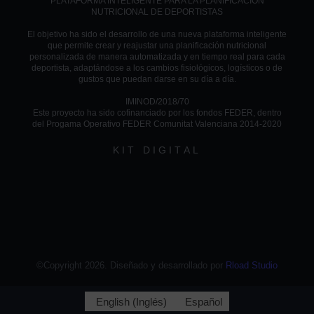
PLATAFORMA INTELIGENTE PARA LA PLANIFICACIÓN
NUTRICIONAL DE DEPORTISTAS
El objetivo ha sido el desarrollo de una nueva plataforma inteligente
que permite crear y reajustar una planificación nutricional
personalizada de manera automatizada y en tiempo real para cada
deportista, adaptándose a los cambios fisiológicos, logísticos o de
gustos que puedan darse en su día a día.
IMINOD/2018/70
Este proyecto ha sido cofinanciado por los fondos FEDER, dentro
del Progama Operativo FEDER Comunitat Valenciana 2014-2020
KIT DIGITAL
©Copyright 2026. Diseñado y desarrollado por
Rload Studio
English
(
Inglés
)
Español