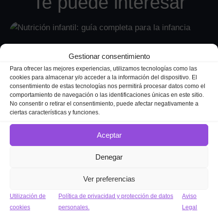
Te puede interesar
Gestionar consentimiento
Para ofrecer las mejores experiencias, utilizamos tecnologías como las
cookies para almacenar y/o acceder a la información del dispositivo. El
consentimiento de estas tecnologías nos permitirá procesar datos como el
comportamiento de navegación o las identificaciones únicas en este sitio.
No consentir o retirar el consentimiento, puede afectar negativamente a
ciertas características y funciones.
Nutrición infantil: guía especializada
Aceptar
para entender las necesidades
nutricionales en la infancia
Denegar
La nutrición infantil es una etapa clave para el
Ver preferencias
crecimiento, el desarrollo cognitivo, la salud digestiva,
Utilización de
Política de privacidad y protección de datos
Aviso
la prevención de enfermedades y la construcción de
cookies
personales.
Legal
hábitos alimentarios que pueden mantenerse durante