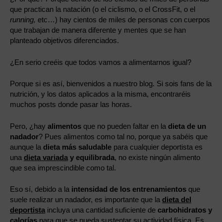
que practican la natación (o el ciclismo, o el CrossFit, o el
running,
etc…) hay cientos de miles de personas con cuerpos
que trabajan de manera diferente y mentes que se han
planteado objetivos diferenciados.
¿En serio creéis que todos vamos a alimentarnos igual?
Porque si es así, bienvenidos a nuestro blog. Si sois fans de la
nutrición, y los datos aplicados a la misma, encontraréis
muchos posts donde pasar las horas.
Pero, ¿hay
alimentos
que no pueden faltar en la
dieta de un
nadador
? Pues alimentos como tal no, porque ya sabéis que
aunque la
dieta más saludable
para cualquier deportista es
una
dieta variada
y equilibrada
, no existe ningún alimento
que sea imprescindible como tal.
Eso sí, debido a la
intensidad de los entrenamientos
que
suele realizar un nadador, es importante que la
dieta del
deportista
incluya una cantidad suficiente de
carbohidratos y
calorías
para que se pueda sustentar su actividad física. Es