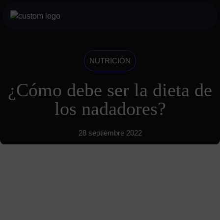
Saltar
al
botón
contenido
menu
móvil
Servicios
NUTRICIÓN
Para profesionales
¿Cómo debe ser la dieta de
Para particulares
los nadadores?
Sobre nosotros
28 septiembre 2022
Historia
Visión
INDYA Academy
Blog
685 489 604