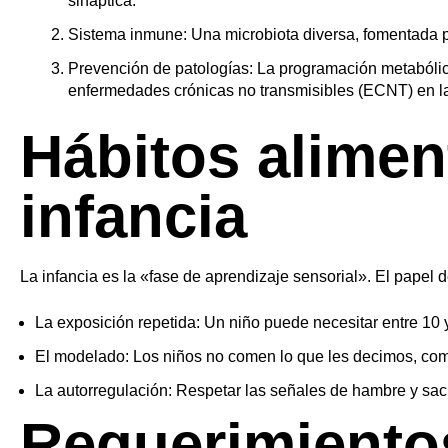
sináptica.
Sistema inmune: Una microbiota diversa, fomentada por 
Prevención de patologías: La programación metabólica
enfermedades crónicas no transmisibles (ECNT) en la
Hábitos alimen
infancia
Para ofrecer las mejores experiencias, utilizamos tecnologí
tecnologías nos permitirá procesar datos como el comportami
negativamente a ciertas características y funciones.
La infancia es la «fase de aprendizaje sensorial». El papel del
Funcional
La exposición repetida: Un niño puede necesitar entre 10 
Funcional
Siempre activo
El modelado: Los niños no comen lo que les decimos, com
Preferencias
La autorregulación: Respetar las señales de hambre y saci
Requerimientos
Preferencias