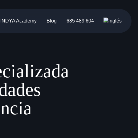
INDYA Academy
Blog
685 489 604
ecializada
idades
ancia