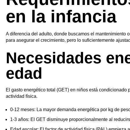
Estadísticas
en la infancia
Estadísticas
Marketing
A diferencia del adulto, donde buscamos el mantenimiento o 
para asegurar el crecimiento, pero lo suficientemente ajusta
Marketing
Necesidades ene
Administrar opciones
edad
Gestionar los servicios
Gestionar {vendor_count} proveedores
Leer más sobre estos propósitos
El gasto energético total (GET) en niños está condicionado p
actividad física.
Aceptar
Denegar
Ver preferencias
0-12 meses: La mayor demanda energética por kg de peso 
Utilización de cookies
1-3 años: El GET disminuye proporcionalmente al reducirs
Política de privacidad y protección de datos personales.
Edad escolar: El factor de actividad física (PAL) empieza a 