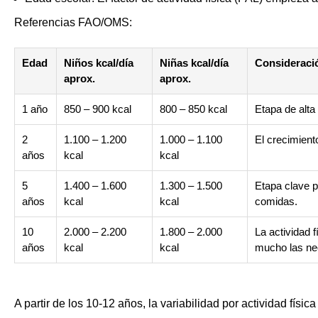
Aviso Legal
Referencias FAO/OMS:
Saltar
Gestionar consentimiento
al
Edad
Niños kcal/día
Niñas kcal/día
Consideració
contenido
aprox.
aprox.
1 año
850 – 900 kcal
800 – 850 kcal
Etapa de alta
2
1.100 – 1.200
1.000 – 1.100
El crecimiento
años
kcal
kcal
5
1.400 – 1.600
1.300 – 1.500
Etapa clave p
años
kcal
kcal
comidas.
10
2.000 – 2.200
1.800 – 2.000
La actividad 
años
kcal
kcal
mucho las ne
A partir de los 10-12 años, la variabilidad por actividad físi