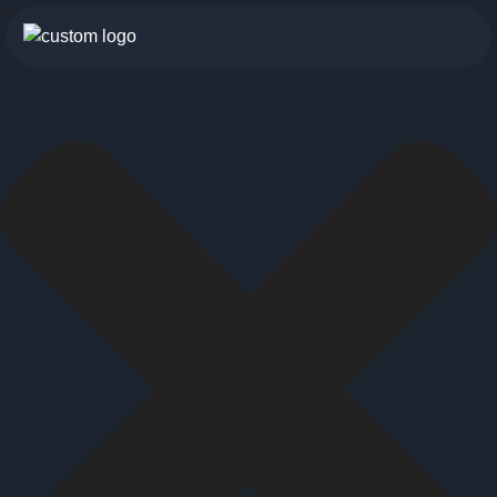
Gestionar consentimiento
botón
menu
móvil
Servicios
Para profesionales
Para particulares
Sobre nosotros
Historia
Visión
INDYA Academy
Blog
685 489 604