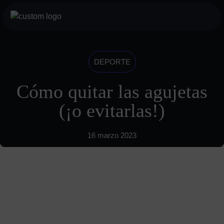
Saltar
al
botón
contenido
menu
móvil
Servicios
DEPORTE
Para profesionales
Cómo quitar las agujetas
Para particulares
(¡o evitarlas!)
Sobre nosotros
16 marzo 2023
Historia
Visión
INDYA Academy
Blog
685 489 604