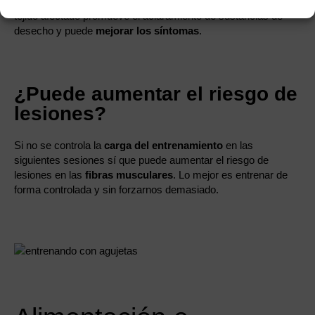
El aumento de la
circulación sanguínea
por irrigación del
tejido afectado promueve el aclaramiento de sustancias de
desecho y puede
mejorar los síntomas
.
¿Puede aumentar el riesgo de
lesiones?
Si no se controla la
carga del entrenamiento
en las
siguientes sesiones sí que puede aumentar el riesgo de
lesiones en las
fibras musculares
. Lo mejor es entrenar de
forma controlada y sin forzarnos demasiado.