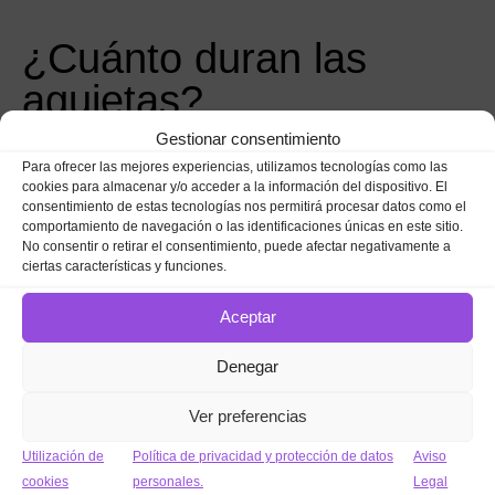
¿Cuánto duran las
agujetas?
Gestionar consentimiento
Normalmente los síntomas aparecen de
8 a 10 horas
Para ofrecer las mejores experiencias, utilizamos tecnologías como las
después del esfuerzo, pero alcanzan su pico máximo tras
24-
cookies para almacenar y/o acceder a la información del dispositivo. El
48 horas
. Decrecen poco a poco y suelen desaparecer a los
consentimiento de estas tecnologías nos permitirá procesar datos como el
3-4 días
. Aunque en algunos casos se ha visto que pueden
comportamiento de navegación o las identificaciones únicas en este sitio.
No consentir o retirar el consentimiento, puede afectar negativamente a
durar hasta
7 días
.
ciertas características y funciones.
Aceptar
¿Se puede entrenar
Denegar
con agujetas?
Ver preferencias
La recomendación es que se mantenga una
tasa de actividad
Utilización de
Política de privacidad y protección de datos
Aviso
física de baja-moderada intensidad
y
moderada duración
.
cookies
personales.
Legal