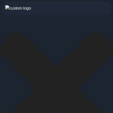
Gestionar consentimiento
botón
menu
móvil
Servicios
Para profesionales
Para particulares
Sobre nosotros
Historia
Visión
INDYA Academy
Blog
685 489 604