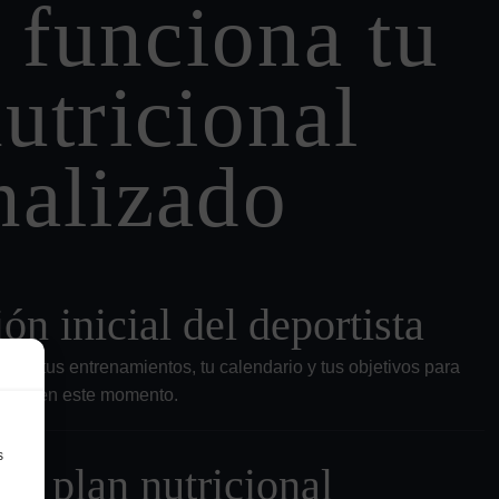
funciona tu
utricional
nalizado
ón inicial del deportista
xto, tus entrenamientos, tu calendario y tus objetivos para
sitas en este momento.
s
el plan nutricional