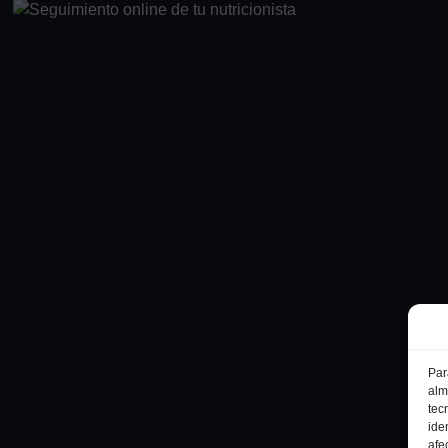
Par
alm
tec
ide
afe