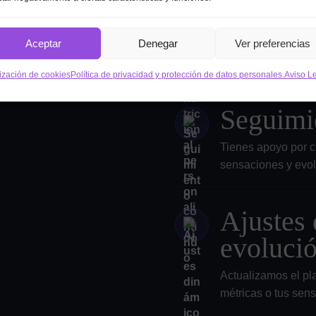
persona
Aceptar
Denegar
Ver preferencias
Diseñamos una estra
sensaciones y dispo
lización de cookies
Política de privacidad y protección de datos personales.
Aviso L
Seguimi
Tienes apoyo por c
sensaciones y evol
Ajustes 
evoluci
Actualizamos el pl
métricas o tus sen