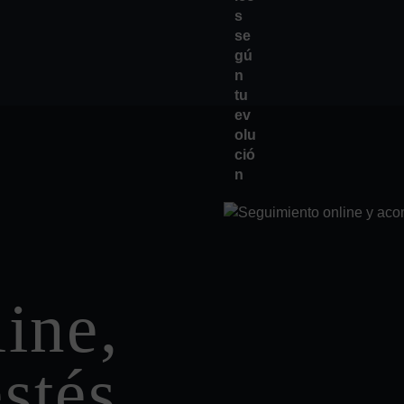
ine,
stés