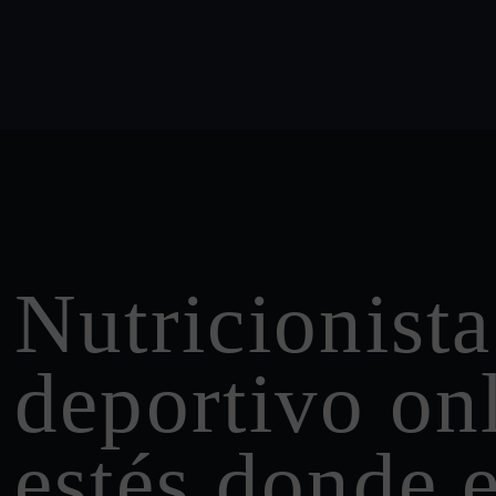
Nutricionista
deportivo onl
estés donde e