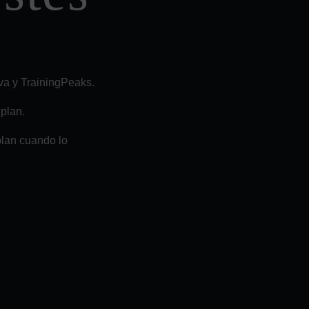
va y TrainingPeaks.
plan.
plan cuando lo