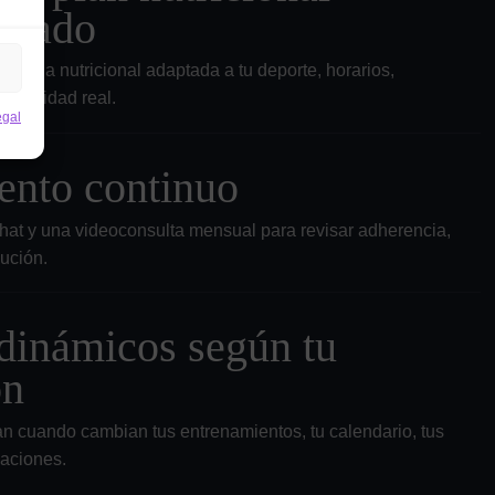
lizado
tegia nutricional adaptada a tu deporte, horarios,
nibilidad real.
egal
ento continuo
hat y una videoconsulta mensual para revisar adherencia,
ución.
dinámicos según tu
ón
an cuando cambian tus entrenamientos, tu calendario, tus
saciones.