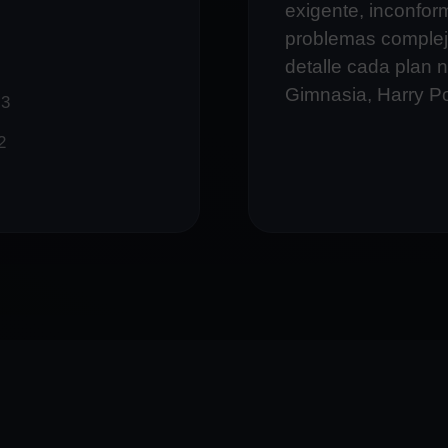
exigente, inconfor
problemas complejo
detalle cada plan n
Gimnasia, Harry Po
 3
2