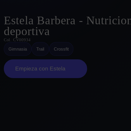
Estela Barbera - Nutricion
deportiva
Col. CV00934
Gimnasia
Trail
Crossfit
Empieza con Estela