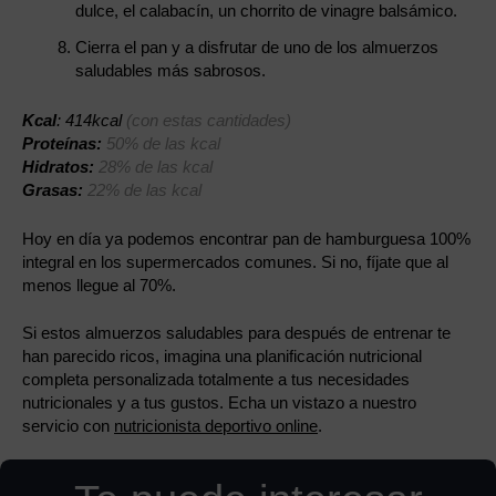
dulce, el calabacín, un chorrito de vinagre balsámico.
Cierra el pan y a disfrutar de uno de los almuerzos
saludables más sabrosos.
Kcal
: 414kcal
(con estas cantidades)
Proteínas:
50% de las kcal
Hidratos:
28% de las kcal
Grasas:
22% de las kcal
Hoy en día ya podemos encontrar pan de hamburguesa 100%
integral en los supermercados comunes. Si no, fíjate que al
menos llegue al 70%.
Si estos almuerzos saludables para después de entrenar te
han parecido ricos, imagina una planificación nutricional
completa personalizada totalmente a tus necesidades
nutricionales y a tus gustos. Echa un vistazo a nuestro
servicio con
nutricionista deportivo online
.