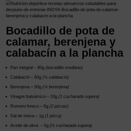
Bocadillo de pota de
calamar, berenjena y
calabacín a la plancha
Pan integral – 80g
(bocadillo mediano)
Calabacín – 50g
(¼ calabacín)
Berenjena – 50g
(¼ berenjena)
Vinagre balsámico – 10g
(1 cucharada sopera)
Romero fresco – 5g
(2 pizcas)
Sal de mesa – 1g
(1 pizca)
Aceite de oliva – 5g
(½ cucharada sopera)