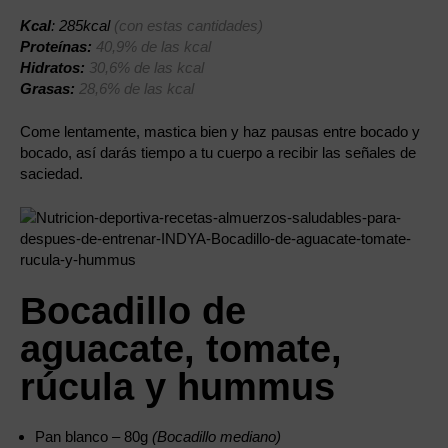
Kcal
: 285kcal
(con estas cantidades)
Proteínas:
40,9% de las kcal
Hidratos:
30,6% de las kcal
Grasas:
28,6% de las kcal
Come lentamente, mastica bien y haz pausas entre bocado y
bocado, así darás tiempo a tu cuerpo a recibir las señales de
saciedad.
Bocadillo de
aguacate, tomate,
rúcula y hummus
Pan blanco – 80g
(Bocadillo mediano)