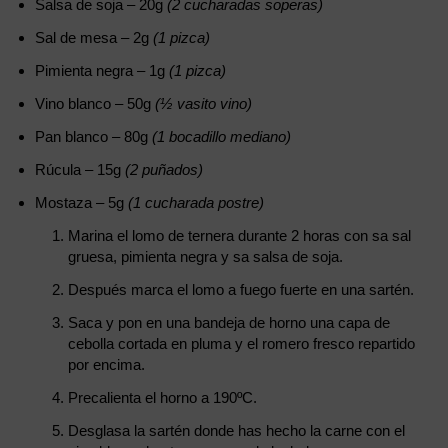
Salsa de soja – 20g
(2 cucharadas soperas)
Sal de mesa – 2g
(1 pizca)
Pimienta negra – 1g
(1 pizca)
Vino blanco – 50g
(½ vasito vino)
Pan blanco – 80g
(1 bocadillo mediano)
Rúcula – 15g
(2 puñados)
Mostaza – 5g
(1 cucharada postre)
Marina el lomo de ternera durante 2 horas con sa sal
gruesa, pimienta negra y sa salsa de soja.
Después marca el lomo a fuego fuerte en una sartén.
Saca y pon en una bandeja de horno una capa de
cebolla cortada en pluma y el romero fresco repartido
por encima.
Precalienta el horno a 190ºC.
Desglasa la sartén donde has hecho la carne con el