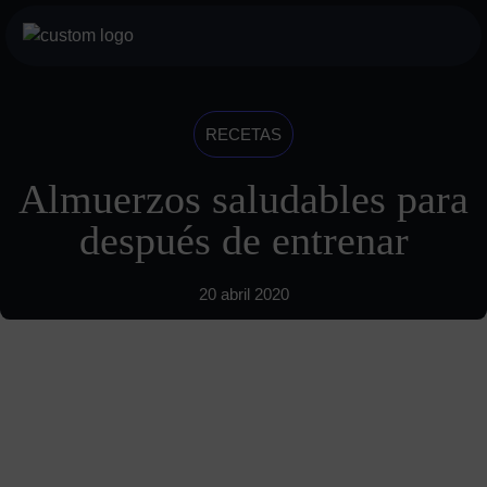
Saltar
al
botón
contenido
menu
móvil
Servicios
RECETAS
Para profesionales
Almuerzos saludables para
Para particulares
después de entrenar
Sobre nosotros
20 abril 2020
Historia
Visión
INDYA Academy
Blog
685 489 604