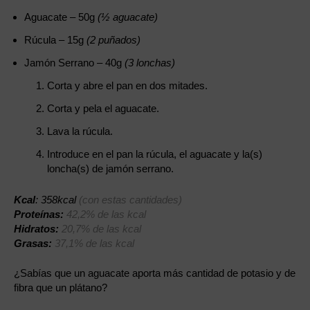
Aguacate – 50g
(½ aguacate)
Rúcula – 15g
(2 puñados)
Jamón Serrano – 40g
(3 lonchas)
Corta y abre el pan en dos mitades.
Corta y pela el aguacate.
Lava la rúcula.
Introduce en el pan la rúcula, el aguacate y la(s)
loncha(s) de jamón serrano.
Kcal
: 358kcal
(con estas cantidades)
Proteínas:
42,2% de las kcal
Hidratos:
20,7% de las kcal
Grasas:
37,1% de las kcal
¿Sabías que un aguacate aporta más cantidad de potasio y de
fibra que un plátano?