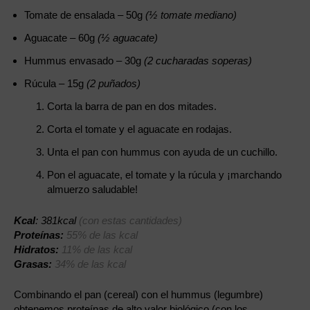
Tomate de ensalada – 50g
(½ tomate mediano)
Aguacate – 60g
(½ aguacate)
Hummus envasado – 30g
(2 cucharadas soperas)
Rúcula – 15g
(2 puñados)
Corta la barra de pan en dos mitades.
Corta el tomate y el aguacate en rodajas.
Unta el pan con hummus con ayuda de un cuchillo.
Pon el aguacate, el tomate y la rúcula y ¡marchando
almuerzo saludable!
Kcal
: 381kcal
(con estas cantidades)
Proteínas:
55% de las kcal
Hidratos:
11% de las kcal
Grasas:
34% de las kcal
Combinando el pan (cereal) con el hummus (legumbre)
obtenemos proteínas de alto valor biológico (con los