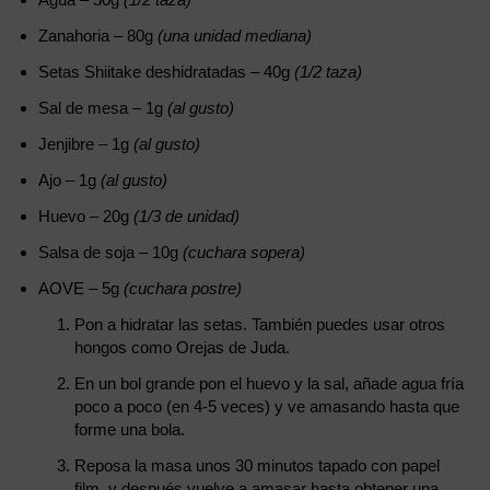
Zanahoria – 80g
(una unidad mediana)
Setas Shiitake deshidratadas – 40g
(1/2 taza)
Sal de mesa – 1g
(al gusto)
Jenjibre – 1g
(al gusto)
Ajo – 1g
(al gusto)
Huevo – 20g
(1/3 de unidad)
Salsa de soja – 10g
(cuchara sopera)
AOVE – 5g
(cuchara postre)
Pon a hidratar las setas. También puedes usar otros
hongos como Orejas de Juda.
En un bol grande pon el huevo y la sal, añade agua fría
poco a poco (en 4-5 veces) y ve amasando hasta que
forme una bola.
Reposa la masa unos 30 minutos tapado con papel
film, y después vuelve a amasar hasta obtener una