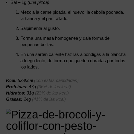
Sal – 1g
(una pizca)
Mezcla la carne picada, el huevo, la cebolla pochada,
la harina y el pan rallado.
Salpimenta al gusto.
Forma una masa homogénea y dale forma de
pequeñas bolitas.
En una sartén caliente haz las albóndigas a la plancha
a fuego lento, de forma que queden doradas por todos
los lados.
Kcal
: 528kcal
(con estas cantidades)
Proteínas:
47g
(36% de las kcal)
Hidratos:
31g
(23% de las kcal)
Grasas:
24g
(41% de las kcal)