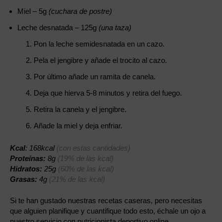
Miel – 5g
(cuchara de postre)
Leche desnatada – 125g
(una taza)
Pon la leche semidesnatada en un cazo.
Pela el jengibre y añade el trocito al cazo.
Por último añade un ramita de canela.
Deja que hierva 5-8 minutos y retira del fuego.
Retira la canela y el jengibre.
Añade la miel y deja enfriar.
Kcal
: 168kcal
(con estas cantidades)
Proteínas:
8g
(19% de las kcal)
Hidratos:
25g
(60% de las kcal)
Grasas:
4g
(21% de las kcal)
Si te han gustado nuestras recetas caseras, pero necesitas
que alguien planifique y cuantifique todo esto, échale un ojo a
nuestro servicio con
nutricionista deportivo online
.