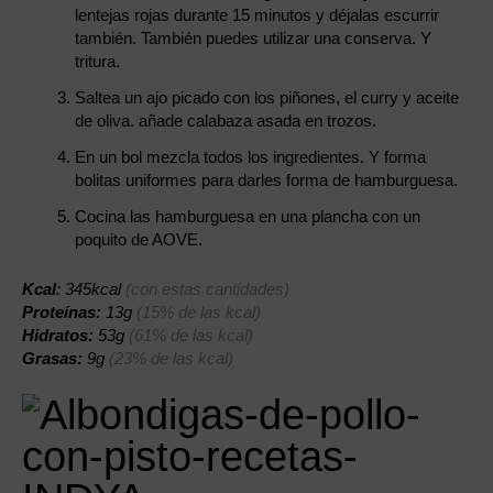
lentejas rojas durante 15 minutos y déjalas escurrir
también. También puedes utilizar una conserva. Y
tritura.
Saltea un ajo picado con los piñones, el curry y aceite
de oliva. añade calabaza asada en trozos.
En un bol mezcla todos los ingredientes. Y forma
bolitas uniformes para darles forma de hamburguesa.
Cocina las hamburguesa en una plancha con un
poquito de AOVE.
Kcal
: 345kcal
(con estas cantidades)
Proteínas:
13g
(15% de las kcal)
Hidratos:
53g
(61% de las kcal)
Grasas:
9g
(23% de las kcal)