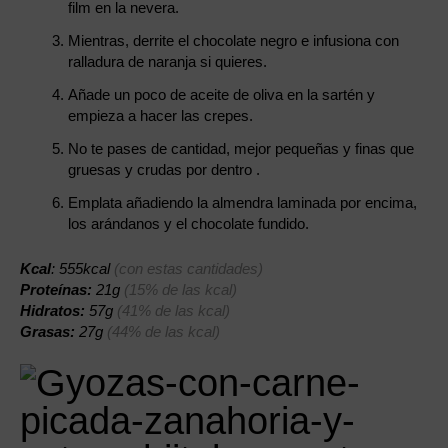
film en la nevera.
Mientras, derrite el chocolate negro e infusiona con
ralladura de naranja si quieres.
Añade un poco de aceite de oliva en la sartén y
empieza a hacer las crepes.
No te pases de cantidad, mejor pequeñas y finas que
gruesas y crudas por dentro .
Emplata añadiendo la almendra laminada por encima,
los arándanos y el chocolate fundido.
Kcal
: 555kcal
(con estas cantidades)
Proteínas:
21g
(15% de las kcal)
Hidratos:
57g
(41% de las kcal)
Grasas:
27g
(44% de las kcal)