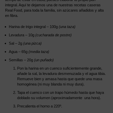
integral. Aquí te dejamos una de nuestras recetas caseras
Real Food, para toda la familia, sin azúcares añadidos y alta
en fibra.
Harina de trigo integral – 100g
(una taza)
Levadura – 10g
(cucharada de postre)
Sal – 2g
(una pizca)
Agua – 65g
(media taza)
Semillas – 20g
(un puñado)
Pon la harina en un cuenco suficientemente grande,
añade la sal, la levadura desmenuzada y el agua tibia.
Remueve bien y amasa hasta que quede una masa
homogénea (ni muy blanda ni muy dura).
Tapa el cuenco con un trapo húmedo hasta que haya
doblado su volumen (aproximadamente una hora).
Precalienta el horno a 220º.