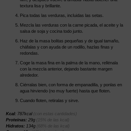
textura lisa y brillante.
Pica todas las verduras, incluidas las setas.
Mezcla las verduras con la carne picada, el aceite y la
salsa de soja y cocina todo junto.
Haz de la masa bolitas pequeñas y de igual tamaño,
cháfalas y con ayuda de un rodillo, hazlas finas y
redondas.
Coge la masa fina en la palma de la mano, rellénala
con la mezcla anterior, dejando bastante margen
alrededor.
Ciérralas bien, con forma de empanadilla, y ponlas en
agua hirviendo (no muy fuerte) hasta que floten.
Cuando floten, retiralas y sirve.
Kcal
: 787kcal
(con estas cantidades)
Proteínas:
29g
(15% de las kcal)
Hidratos:
134g
(68% de las kcal)