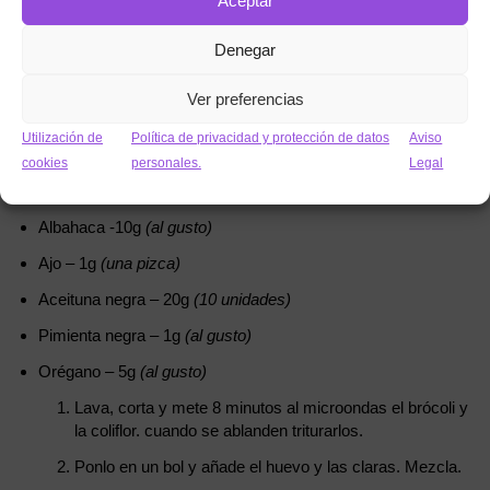
Aceptar
Brócoli – 125g
(unidad)
Coliflor – 125g
(1/2 unidad)
Denegar
Huevo – 60g
(unidad)
Ver preferencias
Clara de huevo- 30g
(2 claras)
Utilización de
Política de privacidad y protección de datos
Aviso
Tomate Cherry – 100g
(1 taza)
cookies
personales.
Legal
Cebolla morada – 70g
(1/2 unidad)
Albahaca -10g
(al gusto)
Ajo – 1g
(una pizca)
Aceituna negra – 20g
(10 unidades)
Pimienta negra – 1g
(al gusto)
Orégano – 5g
(al gusto)
Lava, corta y mete 8 minutos al microondas el brócoli y
la coliflor. cuando se ablanden triturarlos.
Ponlo en un bol y añade el huevo y las claras. Mezcla.