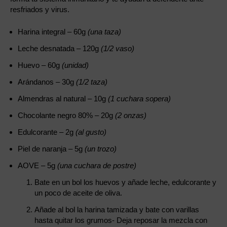
resfriados y virus.
Harina integral – 60g
(una taza)
Leche desnatada – 120g
(1/2 vaso)
Huevo – 60g
(unidad)
Arándanos – 30g
(1/2 taza)
Almendras al natural – 10g
(1 cuchara sopera)
Chocolante negro 80% – 20g
(2 onzas)
Edulcorante – 2g
(al gusto)
Piel de naranja – 5g
(un trozo)
AOVE – 5g
(una cuchara de postre)
Bate en un bol los huevos y añade leche, edulcorante y
un poco de aceite de oliva.
Añade al bol la harina tamizada y bate con varillas
hasta quitar los grumos- Deja reposar la mezcla con