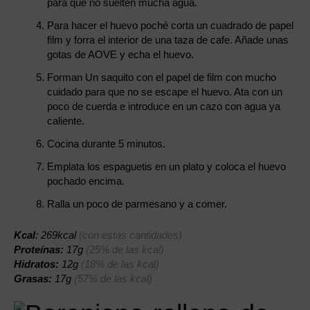
para que no suelten mucha agua.
Para hacer el huevo poché corta un cuadrado de papel
film y forra el interior de una taza de cafe. Añade unas
gotas de AOVE y echa el huevo.
Forman Un saquito con el papel de film con mucho
cuidado para que no se escape el huevo. Ata con un
poco de cuerda e introduce en un cazo con agua ya
caliente.
Cocina durante 5 minutos.
Emplata los espaguetis en un plato y coloca el huevo
pochado encima.
Ralla un poco de parmesano y a comer.
Kcal
: 269kcal
(con estas cantidades)
Proteínas:
17g
(25% de las kcal)
Hidratos:
12g
(18% de las kcal)
Grasas:
17g
(57% de las kcal)