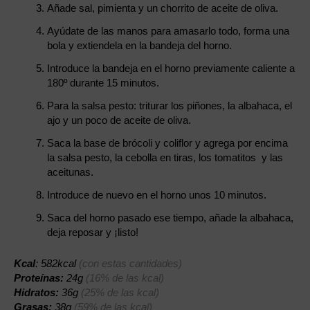
Añade sal, pimienta y un chorrito de aceite de oliva.
Ayúdate de las manos para amasarlo todo, forma una
bola y extiendela en la bandeja del horno.
Introduce la bandeja en el horno previamente caliente a
180º durante 15 minutos.
Para la salsa pesto: triturar los piñones, la albahaca, el
ajo y un poco de aceite de oliva.
Saca la base de brócoli y coliflor y agrega por encima
la salsa pesto, la cebolla en tiras, los tomatitos y las
aceitunas.
Introduce de nuevo en el horno unos 10 minutos.
Saca del horno pasado ese tiempo, añade la albahaca,
deja reposar y ¡listo!
Kcal
: 582kcal
(con estas cantidades)
Proteínas:
24g
(16% de las kcal)
Hidratos:
36g
(25% de las kcal)
Grasas:
38g
(59% de las kcal)