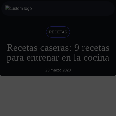
Saltar
al
botón
contenido
menu
móvil
Servicios
RECETAS
Para profesionales
Recetas caseras: 9 recetas
Para particulares
para entrenar en la cocina
Sobre nosotros
23 marzo 2020
Historia
Visión
INDYA Academy
Blog
685 489 604