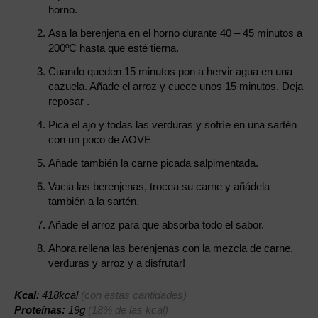
horno.
Asa la berenjena en el horno durante 40 – 45 minutos a
200ºC hasta que esté tierna.
Cuando queden 15 minutos pon a hervir agua en una
cazuela. Añade el arroz y cuece unos 15 minutos. Deja
reposar .
Pica el ajo y todas las verduras y sofríe en una sartén
con un poco de AOVE
Añade también la carne picada salpimentada.
Vacia las berenjenas, trocea su carne y añádela
también a la sartén.
Añade el arroz para que absorba todo el sabor.
Ahora rellena las berenjenas con la mezcla de carne,
verduras y arroz y a disfrutar!
Kcal
: 418kcal
(con estas cantidades)
Proteínas:
19g
(18% de las kcal)