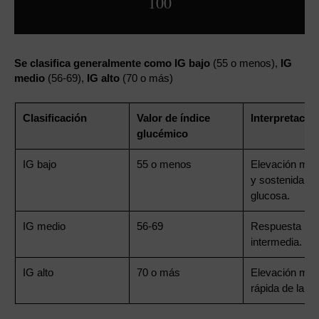
100
Se clasifica generalmente como IG bajo
(55 o menos),
IG
medio
(56-69),
IG alto
(70 o más)
Clasificación
Valor de índice
Interpretació
glucémico
IG bajo
55 o menos
Elevación más
y sostenida de
glucosa.
IG medio
56-69
Respuesta
intermedia.
IG alto
70 o más
Elevación má
rápida de la gl