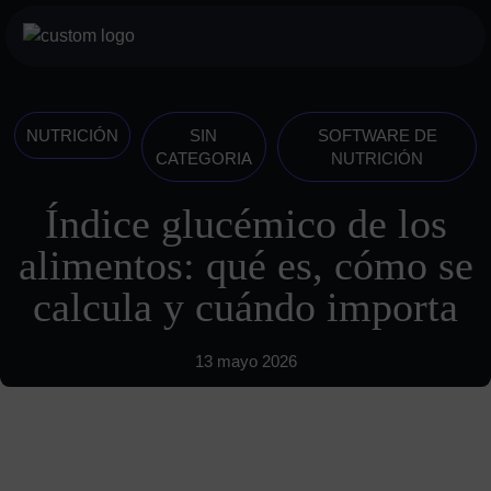
Saltar
al
botón
contenido
menu
móvil
Servicios
NUTRICIÓN
SIN
SOFTWARE DE
CATEGORIA
NUTRICIÓN
Para profesionales
Índice glucémico de los
Para particulares
alimentos: qué es, cómo se
Sobre nosotros
calcula y cuándo importa
Historia
Visión
13 mayo 2026
INDYA Academy
Blog
685 489 604