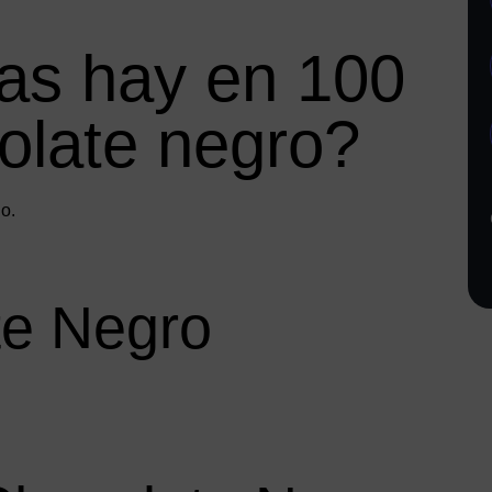
as hay en 100
olate negro?
o.
te Negro