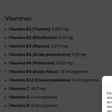
Vitaminas:
Vitamina B1 (Tiamina)
: 0,087 mg
Vitamina B2 (Riboflavina)
: 0,04 mg
Vitamina B3 (Niacina):
0,274 mg
Vitamina B5 (Ácido pantoténico)
: 0,25 mg
Vitamina B6 (Piridoxina)
: 0,063 mg
Vitamina B9 (Ácido fólico):
39 microgramos
Vitamina B12 (Cianocobalamina)
: 0 microgramos
Vitamina C
: 48,5 mg
Par
Vitamina A:
0 microgramos
alm
tec
Vitamina D:
0 microgramos
ide
afe