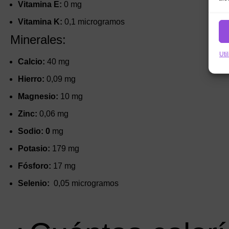
Vitamina E:
0 mg
Vitamina K:
0,1 microgramos
Minerales:
Uti
Calcio:
40 mg
Hierro:
0,09 mg
Magnesio:
10 mg
Zinc:
0,06 mg
Sodio: 0
mg
Potasio:
179 mg
Fósforo:
17 mg
Selenio:
0,05 microgramos