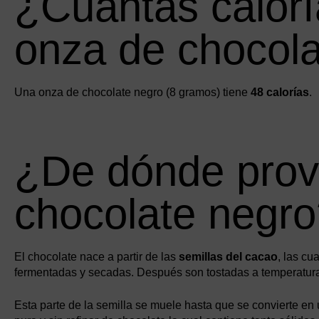
¿Cuántas calorí
onza de chocol
Una onza de chocolate negro (8 gramos) tiene
48 calorías
.
¿De dónde prov
chocolate negr
El chocolate nace a partir de las
semillas del cacao
, las cu
fermentadas y secadas. Después son tostadas a temperaturas d
Esta parte de la semilla se muele hasta que se convierte e