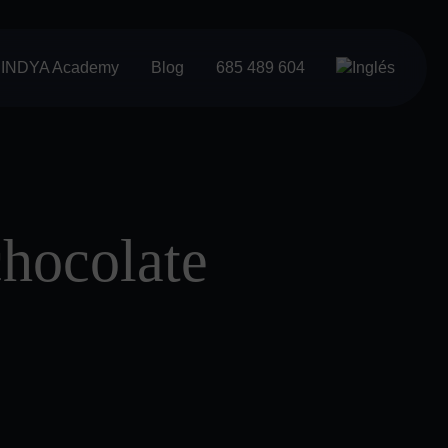
INDYA Academy
Blog
685 489 604
chocolate