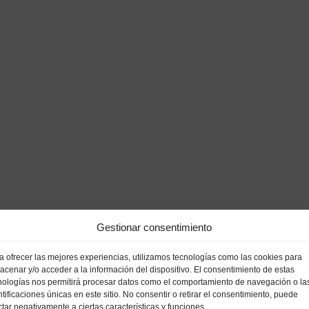
Gestionar consentimiento
a ofrecer las mejores experiencias, utilizamos tecnologías como las cookies para
acenar y/o acceder a la información del dispositivo. El consentimiento de estas
nologías nos permitirá procesar datos como el comportamiento de navegación o la
ntificaciones únicas en este sitio. No consentir o retirar el consentimiento, puede
ctar negativamente a ciertas características y funciones.