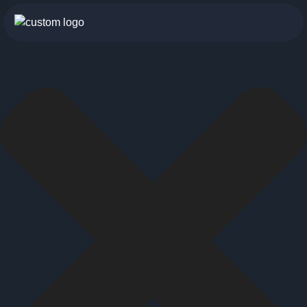
Gestionar consentimiento
botón
menu
móvil
Servicios
Para profesionales
Para particulares
Sobre nosotros
Historia
Visión
INDYA Academy
Blog
685 489 604