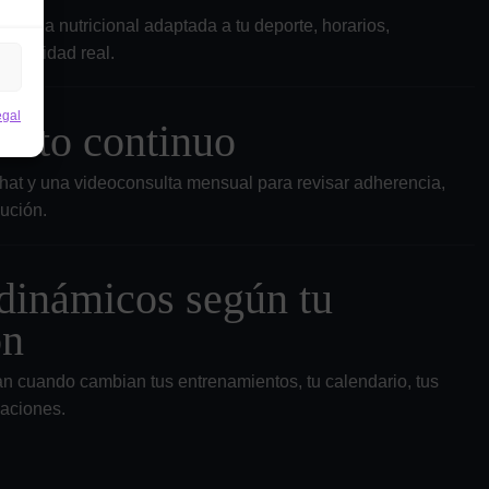
tegia nutricional adaptada a tu deporte, horarios,
nibilidad real.
egal
ento continuo
hat y una videoconsulta mensual para revisar adherencia,
ución.
dinámicos según tu
ón
an cuando cambian tus entrenamientos, tu calendario, tus
saciones.