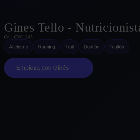
Gines Tello - Nutricionist
Col. CV01243
Atletismo
Running
Trail
Duatlón
Triatlón
Empieza con Ginés