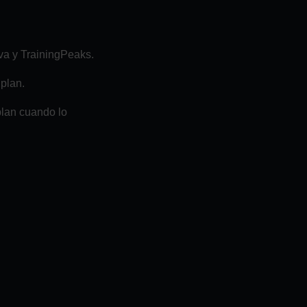
va y TrainingPeaks.
plan.
plan cuando lo