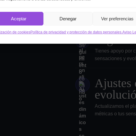
Diseñamos una estra
sensaciones y dispo
Aceptar
Denegar
Ver preferencias
lización de cookies
Política de privacidad y protección de datos personales.
Aviso L
Seguimi
Tienes apoyo por c
sensaciones y evol
Ajustes 
evoluci
Actualizamos el pl
métricas o tus sen