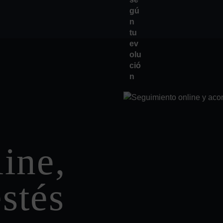
ine,
stés