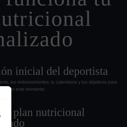
utricional
nalizado
ón inicial del deportista
xto, tus entrenamientos, tu calendario y tus objetivos para
sitas en este momento.
el plan nutricional
s
lizado