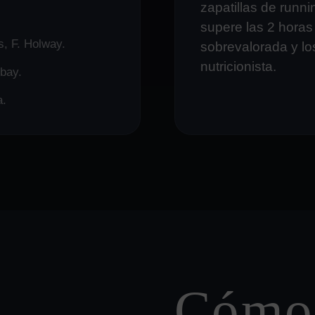
zapatillas de runni
supere las 2 horas
s, F. Holway.
sobrevalorada y los
nutricionista.
ibay.
a.
Cómo 