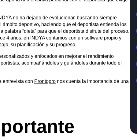
 Todos los nutricionistas son diplomados o graduados en
riores en nutrición deportiva. Además, todo el equipo de
ue aporta una empatía personal con el deportista que exige
INDYA no ha dejado de evolucionar, buscando siempre
el ámbito deportivo, haciendo que el deportista entienda los
 palabra “dieta” para que el deportista disfrute del proceso.
hace 4 años, en INDYA contamos con un software propio y
ajo, su planificación y su progreso.