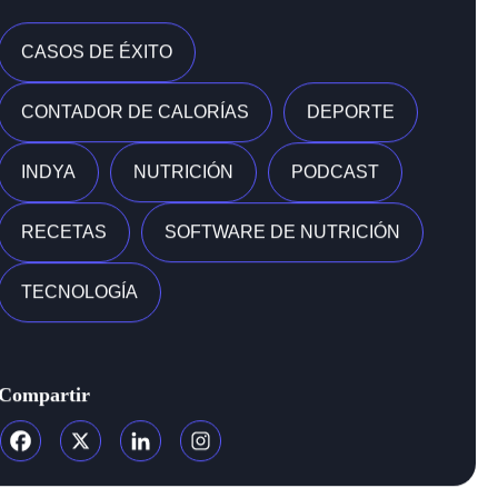
BienvenidX al blog de Indya.
Si eres nutricionista, entrenador/a o deportista, podemos
ayudarte.
CASOS DE ÉXITO
CONTADOR DE CALORÍAS
DEPORTE
INDYA
NUTRICIÓN
PODCAST