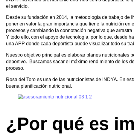
Marta Aguilar
INDYA cuenta con un equipo de 6 nutricionsitas deportivos.
nutrición y dietética, con diferentes especializaciones poste
INDYA ha tenido previamente una vida como deportista, lo q
el servicio.
Desde su fundación en 2014, la metodología de trabajo de 
poner en valor la gran importancia que tiene la nutrición en 
procesos y cambiando la connotación negativa que arrastra la
Y todo ello, con el apoyo de tecnología, por lo que, desde 
una APP donde cada deportista puede visualizar todo su trab