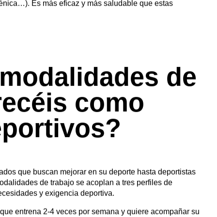
n nutricionista. En especial, cuando te planteas un reto
 ser de cualquier nivel: subir un tres mil, la liga de tu
imeros 5 kilómetros.
perando bien tras los entrenamientos y te encuentras más
como las cookies para almacenar y/o acceder a la información de
 las identificaciones únicas en este sitio. No consentir o reti
s estancado en tus marcas, para conseguir el peso adecuado
imentación acorde a lo que entrenas.
mbio de alimentación o estrategia nutricional
génica…). Es más eficaz y más saludable que estas
 modalidades de