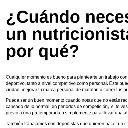
Nuestro trabajo consiste, primero, en conocer al deportista 
diseñar un plan de nutrición personalizado que se traduzca
ilusión, sepa hacer, tenga tiempo de hacer, pueda llevarse en 
Acompañamos al deportista en todo momento durante el proc
entrenamientos, una lesión o un cambio de horarios, para ada
¿Cuándo neces
un nutricionist