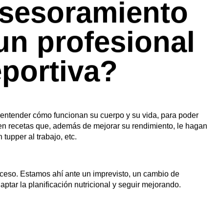
 personalizados y enfocados en mejorar el rendimiento
portistas, acompañándoles y guiándoles durante todo el
a entrevista con
Prontopro
nos cuenta la importancia de una
portante
asesoramiento
un profesional
portiva?