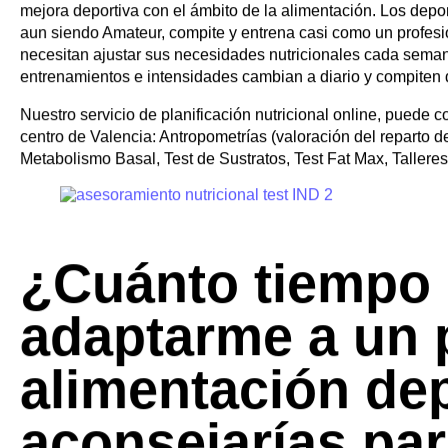
Estadísticas
servicios que o
Marketing
nutricionistas d
Marketing
Administrar opciones
Gestionar los servicios
Gestionar {vendor_count} proveedores
Trabajamos con deportistas de todos los niveles, desde inic
Leer más sobre estos propósitos
profesionales de diferentes ámbitos. Por lo tanto, nuestras m
deportistas: “Amateur”, “Amapro” y “Pro” en función de sus 
Ve
Aceptar
Denegar
Ver preferencias
Guardar preferencias
Denominamos como deportista Amateur al perfil de persona
Utilización de cookies
mejora deportiva con el ámbito de la alimentación. Los depor
Política de privacidad y protección de datos personales.
aun siendo Amateur, compite y entrena casi como un profesio
necesitan ajustar sus necesidades nutricionales cada seman
Aviso Legal
entrenamientos e intensidades cambian a diario y compiten
Saltar al contenido
Gestionar consentimiento
Nuestro servicio de planificación nutricional online, puede 
centro de Valencia: Antropometrías (valoración del reparto
Metabolismo Basal, Test de Sustratos, Test Fat Max, Talleres