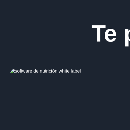
para que se acople lo máximo posible a su rutina y gustos.
El seguimiento es fundamental para valorar cómo está funci
asesoramiento nutricional. Además, es necesario que el depo
qué este recuperador, por qué no necesito suplementación, 
Entender todas estas cosas le ayudarán a mejorar el cumpli
La planificación nutricional puede cambiar tanto como cambi
Si quieres contar con el asesoramiento nutricional de un
nut
Te 