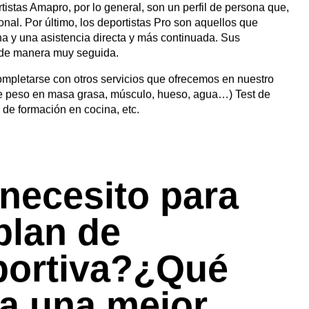
frecéis como
eportivos?
iados que buscan mejorar en su deporte hasta deportistas
odalidades de trabajo se acoplan a tres perfiles de
necesidades y exigencia deportiva.
r preferencias
 que entrena 2-4 veces por semana y quiere acompañar su
tistas Amapro, por lo general, son un perfil de persona que,
nal. Por último, los deportistas Pro son aquellos que
a y una asistencia directa y más continuada. Sus
 de manera muy seguida.
completarse con otros servicios que ofrecemos en nuestro
 de peso en masa grasa, músculo, hueso, agua…) Test de
English
(
Inglés
)
Español
 de formación en cocina, etc.