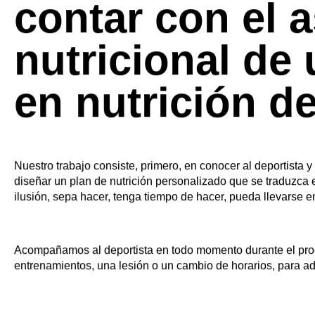
Nuestro objetivo principal es elaborar planes nutricionales
deportivo. Buscamos sacar el máximo rendimiento de los de
proceso.
Rosa del Toro es una de las nutricionistas de INDYA. En est
buena planificación nutricional.
¿Por qué es im
contar con el 
nutricional de 
en nutrición
de