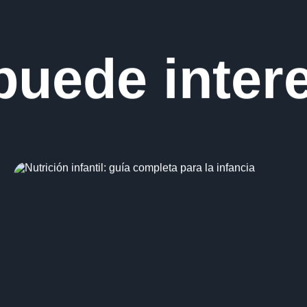
onando y decidir los cambios que tenemos que hacer en el
rtista entienda los porqués,
¿por qué este desayuno, por
por qué me viene bien ahora el ayuno intermitente…?
miento y a aumentar la adherencia.
e tu contexto.
ricionista online
, ya sabes algo más sobre nosotros.
puede inter