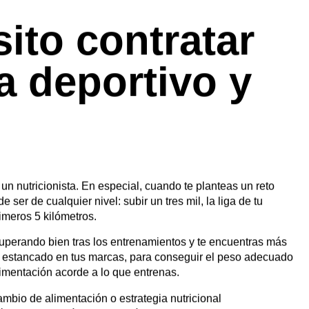
y entender cómo funcionan su cuerpo y su vida, para poder
 en recetas que, además de mejorar su rendimiento, le hagan
tupper al trabajo, etc.
eso. Estamos ahí ante un imprevisto, un cambio de
ptar la planificación nutricional y seguir mejorando.
ito contratar
a deportivo y