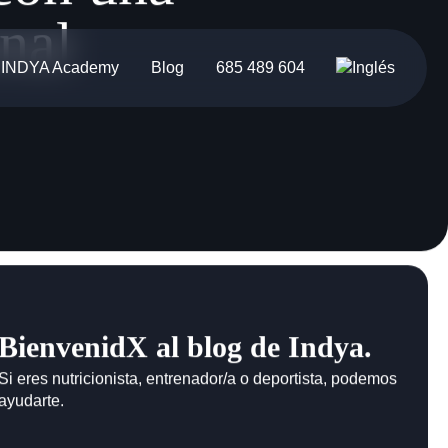
INDYA Academy
Blog
685 489 604
con una
onal