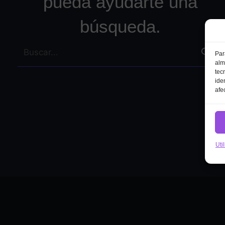
pueda ayudarte una
búsqueda.
Buscar:
Par
alm
tec
ide
afe
Uti