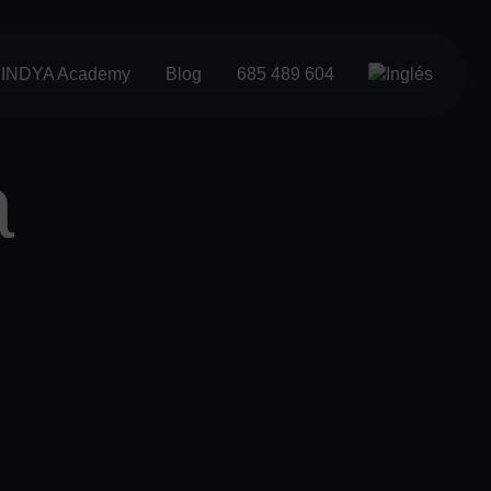
INDYA Academy
Blog
685 489 604
a