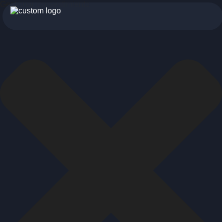
Gestionar consentimiento
botón
menu
móvil
Trainers
Nutritionist team
App
App without nutritionist
App with nutritionist
About us
History
Vision