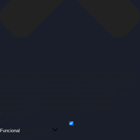
Log in
Free Trial
Para ofrecer las mejores experiencias, utilizamos tecnologías
como las cookies para almacenar y/o acceder a la información
del dispositivo. El consentimiento de estas tecnologías nos
permitirá procesar datos como el comportamiento de
navegación o las identificaciones únicas en este sitio. No
consentir o retirar el consentimiento, puede afectar
negativamente a ciertas características y funciones.
Funcional
Funcional
Always active
Preferencias